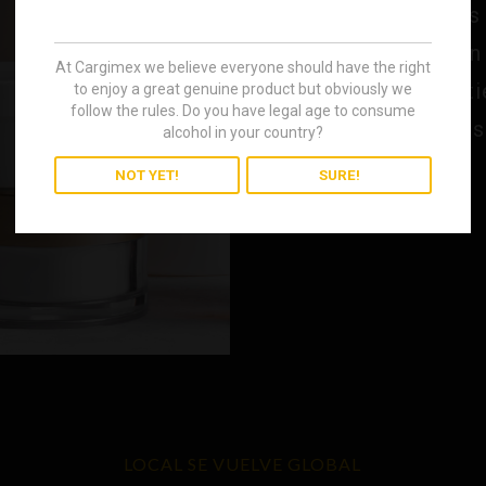
cosméticas. Gracias 
compatibilidad con 
At Cargimex we believe everyone should have the right
eficacia óptima al 
to enjoy a great genuine product but obviously we
follow the rules. Do you have legal age to consume
más 
alcohol in your country?
NOT YET!
SURE!
LOCAL SE VUELVE GLOBAL