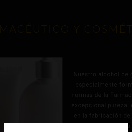
MACÉUTICO Y COSMÉ
Nuestro alcohol de 
especialmente form
normas de la Farmac
excepcional pureza l
en la fabricación d
para el cuidado de la