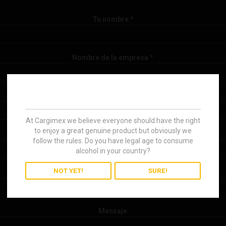
Tu nombre *
Nombre de la empresa *
Dirección de la empresa *
At Cargimex we believe everyone should have the right
to enjoy a great genuine product but obviously we
Tu número de teléfono *
follow the rules. Do you have legal age to consume
alcohol in your country?
NOT YET!
SURE!
Tu correo electrónico *
Mensaje